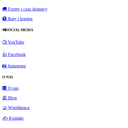
🚚 Formy i czas dostawy
🏦 Raty i leasing
📲SOCIAL MEDIA
📺 YouTube
👍 Facebook
📸 Instagram
O NAS
🏢 O nas
📰 Blog
🤝 Współpraca
✍️ Kontakt