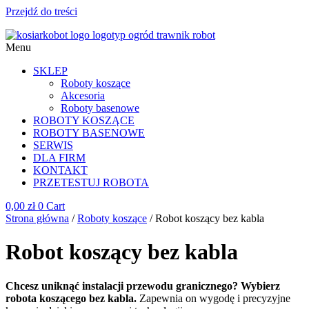
Przejdź do treści
Menu
SKLEP
Roboty koszące
Akcesoria
Roboty basenowe
ROBOTY KOSZĄCE
ROBOTY BASENOWE
SERWIS
DLA FIRM
KONTAKT
PRZETESTUJ ROBOTA
0,00
zł
0
Cart
Strona główna
/
Roboty koszące
/ Robot koszący bez kabla
Robot koszący bez kabla
Chcesz uniknąć instalacji przewodu granicznego? Wybierz
robota koszącego bez kabla.
Zapewnia on wygodę i precyzyjne