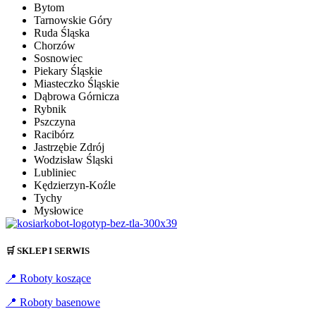
Bytom
Tarnowskie Góry
Ruda Śląska
Chorzów
Sosnowiec
Piekary Śląskie
Miasteczko Śląskie
Dąbrowa Górnicza
Rybnik
Pszczyna
Racibórz
Jastrzębie Zdrój
Wodzisław Śląski
Lubliniec
Kędzierzyn-Koźle
Tychy
Mysłowice
🛒 SKLEP I SERWIS
📍 Roboty koszące
📍 Roboty basenowe