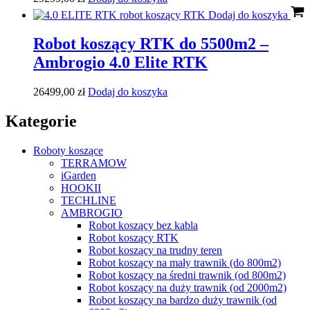
Dodaj do koszyka
Robot koszący RTK do 5500m2 –
Ambrogio 4.0 Elite RTK
26499,00
zł
Dodaj do koszyka
Kategorie
Roboty koszące
TERRAMOW
iGarden
HOOKII
TECHLINE
AMBROGIO
Robot koszący bez kabla
Robot koszący RTK
Robot koszący na trudny teren
Robot koszący na mały trawnik (do 800m2)
Robot koszący na średni trawnik (od 800m2)
Robot koszący na duży trawnik (od 2000m2)
Robot koszący na bardzo duży trawnik (od