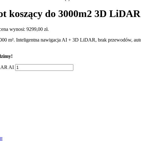
 koszący do 3000m2 3D LiDAR
cena wynosi: 9299,00 zł.
0 m². Inteligentna nawigacja AI + 3D LiDAR, brak przewodów, automa
dzimy!
DAR AI
I