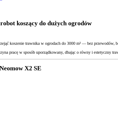
robot koszący do dużych ogrodów
jąć koszenie trawnika w ogrodach do 3000 m² — bez przewodów, bez r
czyna pracę w sposób uporządkowany, dbając o równy i estetyczny tra
I Neomow X2 SE