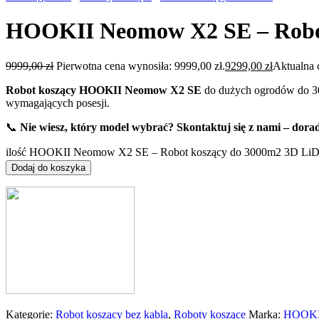
HOOKII Neomow X2 SE – Robot
9999,00
zł
Pierwotna cena wynosiła: 9999,00 zł.
9299,00
zł
Aktualna 
Robot koszący HOOKII Neomow X2 SE
do dużych ogrodów do 300
wymagających posesji.
📞
Nie wiesz, który model wybrać? Skontaktuj się z nami – dora
ilość HOOKII Neomow X2 SE – Robot koszący do 3000m2 3D Li
Dodaj do koszyka
Kategorie:
Robot koszący bez kabla
,
Roboty koszące
Marka:
HOOKI