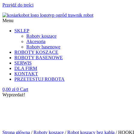
Przejdź do treści
Menu
SKLEP
Roboty koszące
Akcesoria
Roboty basenowe
ROBOTY KOSZĄCE
ROBOTY BASENOWE
SERWIS
DLA FIRM
KONTAKT
PRZETESTUJ ROBOTA
0,00
zł
0
Cart
Wyprzedaż!
Strona główna
/
Roboty koszące
/
Robot koszący bez kabla
/ HOOKII