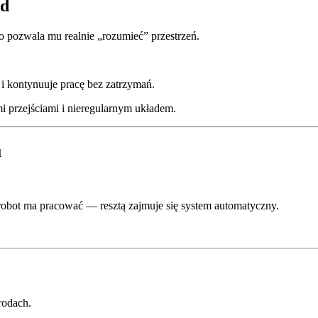
ód
pozwala mu realnie „rozumieć” przestrzeń.
i kontynuuje pracę bez zatrzymań.
i przejściami i nieregularnym układem.
u
 robot ma pracować — resztą zajmuje się system automatyczny.
rodach.