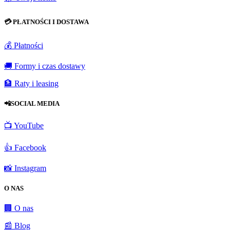
💳 PŁATNOŚCI I DOSTAWA
💰 Płatności
🚚 Formy i czas dostawy
🏦 Raty i leasing
📲SOCIAL MEDIA
📺 YouTube
👍 Facebook
📸 Instagram
O NAS
🏢 O nas
📰 Blog