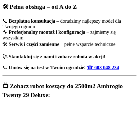
🛠️ Pełna obsługa – od A do Z
📞
Bezpłatna konsultacja
– doradzimy najlepszy model dla
Twojego ogrodu
🔧
Profesjonalny montaż i konfiguracja
– zajmiemy się
wszystkim
🛠️
Serwis i części zamienne
– pełne wsparcie techniczne
🚀
Skontaktuj się z nami i zobacz robota w akcji!
📞
Umów się na test w Twoim ogrodzie!
☎
603 048 234
📺 Zobacz robot koszący do 2500m2 Ambrogio
Twenty 29 Deluxe: