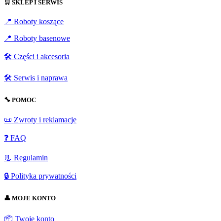
🛒 SKLEP I SERWIS
📍 Roboty koszące
📍 Roboty basenowe
🛠️ Części i akcesoria
🛠️ Serwis i naprawa
🔧 POMOC
📜 Zwroty i reklamacje
❓ FAQ
📃 Regulamin
🔒 Polityka prywatności
👤 MOJE KONTO
📦 Twoje konto