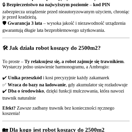
🔒
Bezpieczeństwo na najwyższym poziomie
–
kod PIN
zabezpiecza urządzenie przed nieautoryzowanym użyciem, chroniąc
je przed kradzieżą.
🛡️
Gwarancja 3 lata
– wysoka jakość i niezawodność urządzenia
gwarantują długie lata bezproblemowego użytkowania.
🛠️ Jak działa robot koszący do 2500m2?
To proste –
Ty relaksujesz się, a robot zajmuje się trawnikiem
.
Wystarczy jedno ustawienie harmonogramu, a Ambrogio:
✔️
Unika przeszkód
i kosi precyzyjnie każdy zakamarek
✅
Wraca do bazy na ładowanie
, gdy akumulator się rozładowuje
✔️
Dba o środowisko
, dzięki funkcji mulczowania, która nawozi
trawnik naturalnie
Efekt?
Zawsze zadbany trawnik bez konieczności ręcznego
koszenia!
🏡 Dla kogo jest robot koszący do 2500m2