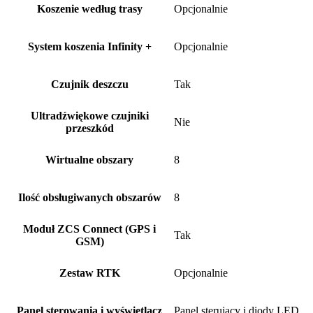
Koszenie według trasy
Opcjonalnie
System koszenia Infinity +
Opcjonalnie
Czujnik deszczu
Tak
Ultradźwiękowe czujniki
Nie
przeszkód
Wirtualne obszary
8
Ilość obsługiwanych obszarów
8
Moduł ZCS Connect (GPS i
Tak
GSM)
Zestaw RTK
Opcjonalnie
Panel sterowania i wyświetlacz
Panel sterujący i diody LED