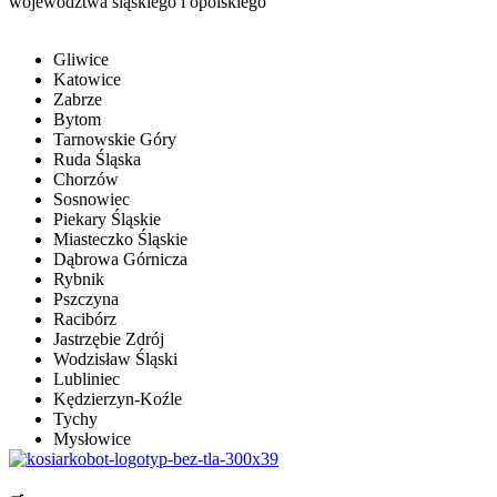
województwa śląskiego i opolskiego
Gliwice
Katowice
Zabrze
Bytom
Tarnowskie Góry
Ruda Śląska
Chorzów
Sosnowiec
Piekary Śląskie
Miasteczko Śląskie
Dąbrowa Górnicza
Rybnik
Pszczyna
Racibórz
Jastrzębie Zdrój
Wodzisław Śląski
Lubliniec
Kędzierzyn-Koźle
Tychy
Mysłowice