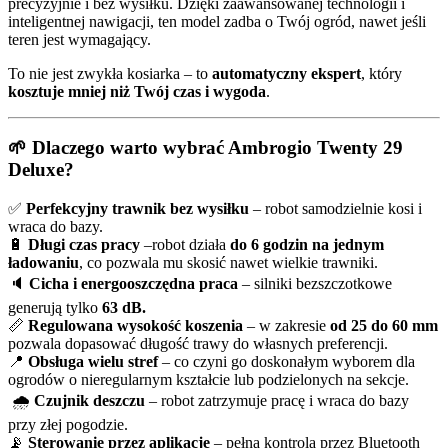
precyzyjnie i bez wysiłku. Dzięki zaawansowanej technologii i
inteligentnej nawigacji, ten model zadba o Twój ogród, nawet jeśli
teren jest wymagający.
To nie jest zwykła kosiarka – to
automatyczny ekspert
, który
kosztuje mniej niż Twój czas i wygoda
.
🌱 Dlaczego warto wybrać Ambrogio Twenty 29
Deluxe?
✅
Perfekcyjny trawnik bez wysiłku
– robot samodzielnie kosi i
wraca do bazy.
🔋
Długi czas pracy
–robot działa
do 6 godzin na jednym
ładowaniu
, co pozwala mu skosić nawet wielkie trawniki.
🔈
Cicha i energooszczędna praca
– silniki bezszczotkowe
generują tylko
63 dB.
📏
Regulowana wysokość koszenia
– w zakresie
od 25 do 60 mm
pozwala dopasować długość trawy do własnych preferencji.
📍
Obsługa wielu stref
– co czyni go doskonałym wyborem dla
ogrodów o nieregularnym kształcie lub podzielonych na sekcje.
🌧
Czujnik deszczu
– robot zatrzymuje pracę i wraca do bazy
przy złej pogodzie.
📡
Sterowanie przez aplikację
– pełna kontrola przez Bluetooth