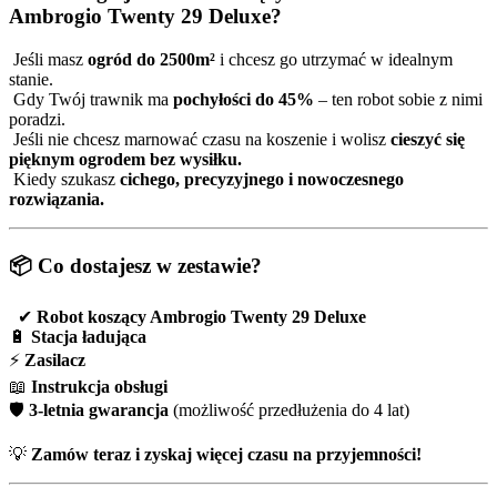
Ambrogio Twenty 29 Deluxe?
Jeśli masz
ogród do 2500m²
i chcesz go utrzymać w idealnym
stanie.
Gdy Twój trawnik ma
pochyłości do 45%
– ten robot sobie z nimi
poradzi.
Jeśli nie chcesz marnować czasu na koszenie i wolisz
cieszyć się
pięknym ogrodem bez wysiłku.
Kiedy szukasz
cichego, precyzyjnego i nowoczesnego
rozwiązania.
📦 Co dostajesz w zestawie?
✔
Robot koszący Ambrogio Twenty 29 Deluxe
🔋
Stacja ładująca
⚡
Zasilacz
📖
Instrukcja obsługi
🛡️
3-letnia gwarancja
(możliwość przedłużenia do 4 lat)
💡
Zamów teraz i zyskaj więcej czasu na przyjemności!