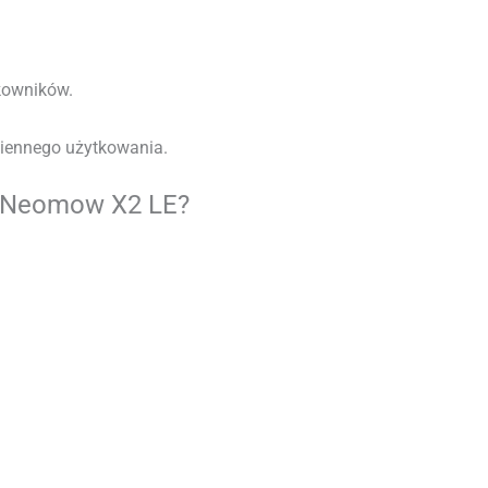
kowników.
iennego użytkowania.
I Neomow X2 LE?