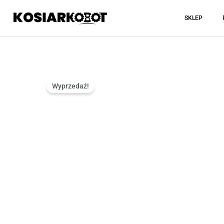
Przejdź
SKLEP
do
treści
Wyprzedaż!