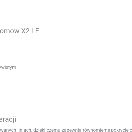
Neomow X2 LE
zywistym
eracji
wanych liniach, dzięki czemu zapewnia równomierne pokrycie 