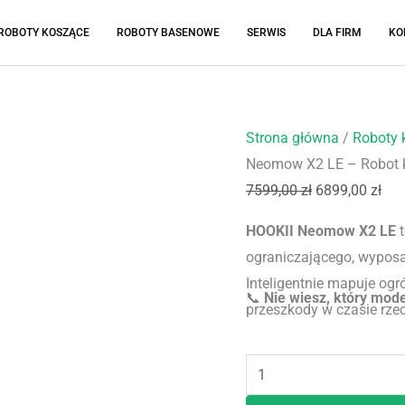
ROBOTY KOSZĄCE
ROBOTY BASENOWE
SERWIS
DLA FIRM
KO
ilość
Pierwotna
Akt
Strona główna
/
Roboty 
HOOKII
cena
cen
Neomow X2 LE – Robot 
Neomow
wynosiła:
wyn
7599,00
zł
6899,00
zł
X2
7599,00 zł.
689
HOOKII Neomow X2 LE
t
LE
ograniczającego, wyposa
–
Inteligentnie mapuje ogr
Robot
📞
Nie wiesz, który mod
przeszkody w czasie rz
koszący
powierzchni do 1500 m².
do
1500m2
3D