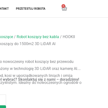
0
Cart
NTAKT
PRZETESTUJ ROBOTA
ualna
koszące
/
Robot koszący bez kabla
/ HOOKII
a
koszący do 1500m2 3D LiDAR AI
osi:
9,00 zł.
o nowoczesny robot koszący bez przewodu
żony w technologię 3D LiDAR oraz kamerę AI.
ód, kosi w uporządkowanych liniach i omija
el wybrać? Skontaktuj się z nami – doradzimy!
eczywistym. Idealny do nowoczesnych ogrodów o