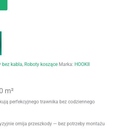
 bez kabla
,
Roboty koszące
Marka:
HOOKII
0 m²
kują perfekcyjnego trawnika bez codziennego
recyzyjnie omija przeszkody — bez potrzeby montażu