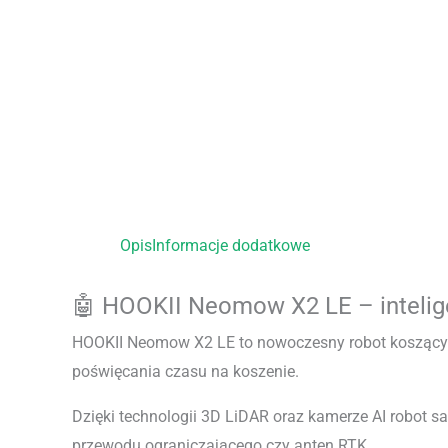
Opis
Informacje dodatkowe
🤖 HOOKII Neomow X2 LE – intelig
HOOKII Neomow X2 LE to nowoczesny robot koszący no
poświęcania czasu na koszenie.
Dzięki technologii 3D LiDAR oraz kamerze AI robot sa
przewodu ograniczającego czy anten RTK.