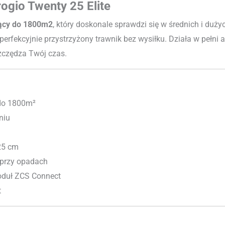
gio Twenty 25 Elite
ący do 1800m2
, który doskonale sprawdzi się w średnich i dużyc
perfekcyjnie przystrzyżony trawnik bez wysiłku. Działa w pełni
zczędza Twój czas.
 do 1800m²
niu
25 cm
przy opadach
oduł ZCS Connect
t