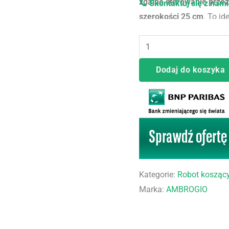
zdalne sterowanie przez
📞 Skontaktuj się z nami
szerokości 25 cm
. To i
ekologię i innowacyjne t
Dodaj do koszyka
Kategorie:
Robot koszący
Marka:
AMBROGIO