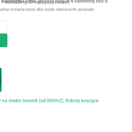
 Bluetooth i GSM
. Wyposażony w
4-ramienny nóż o
– doradzimy Ci najlepszy model!
dealne rozwiązanie dla osób ceniących wygodę,
echnologie.
 na średni trawnik (od 800m2)
,
Roboty koszące