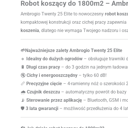
Robot koszący do 1800m2 – Ambro
Ambrogio Twenty 25 Elite to nowoczesny
robot kosz
kompaktowej konstrukcji oraz cichej pracy zapewnia 
koszenia
, dlatego nie wymaga Twojego nadzoru i os
🌱Najważniejsze zalety Ambrogio Twenty 25 Elite
🔹
Idealny do dużych ogrodów
– obsługuje trawniki
🔋
Długi czas pracy
– do 3 godzin na jednym ładowa
🔇
Cichy i energooszczędny
– tylko 60 dB!
📏
Precyzyjne cięcie
– 4-ramienny nóż o szerokości 
🌧
Czujnik deszczu
– automatyczny powrót do bazy 
📡
Sterowanie przez aplikację
– Bluetooth, GSM i m
🛡️
3 lata gwarancji
– możliwość przedłużenia do 4 la