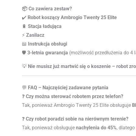
📦 Co zawiera zestaw?
✔️
Robot koszący Ambrogio Twenty 25 Elite
🔋
Stacja ładująca
⚡
Zasilacz
📖
Instrukcja obsługi
🛡️
3-letnia gwarancja
(możliwość przedłużenia do 4 l
💡
Nie musisz już martwić się o koszenie – robot zrob
💬
FAQ – Najczęściej zadawane pytania
❓
Czy można sterować robotem przez telefon?
Tak, ponieważ Ambrogio Twenty 25 Elite obsługuje
B
❓
Czy robot poradzi sobie na nierównym terenie?
Tak, ponieważ obsługuje
nachylenia do 45%
, dlateg