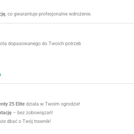
cję
, co gwarantuje profesjonalne wdrożenie.
ota dopasowanego do Twoich potrzeb
h
ty 25 Elite
działa w Twoim ogrodzie!
ntację
– bez zobowiązań!
oże dbać o Twój trawnik!