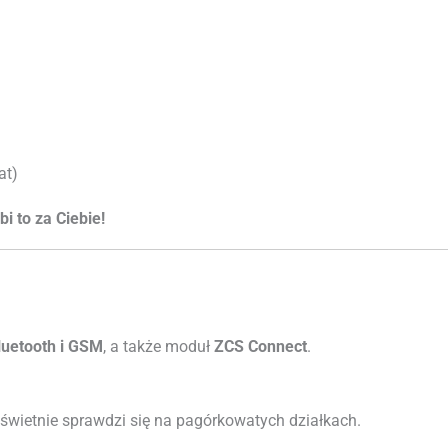
at)
i to za Ciebie!
luetooth i GSM
, a także moduł
ZCS Connect
.
o świetnie sprawdzi się na pagórkowatych działkach.