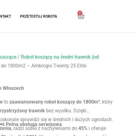
0
Cart
NTAKT
PRZETESTUJ ROBOTA
koszące
/
Robot koszący na średni trawnik (od
 do 1800m2 – Ambrogio Twenty 25 Elite
e Włoszech
te
to
zaawansowany robot koszący do 1800m²
, który
rzystrzyżony trawnik
bez wysiłku. Dzięki
skonale sprawdzi się w średnich i dużych ogrodach.
 📲
Pełna obsługa serwisowa
szenia
, radzi sobie z nachyleniami do
45%
i oferuje