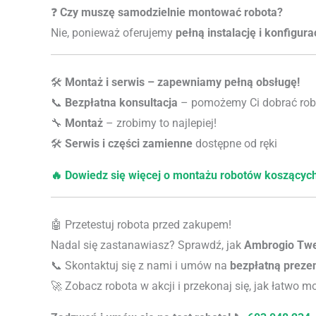
❓
Czy muszę samodzielnie montować robota?
Nie, ponieważ oferujemy
pełną instalację i konfigura
🛠️
Montaż i serwis – zapewniamy pełną obsługę!
📞
Bezpłatna konsultacja
– pomożemy Ci dobrać rob
🔧
Montaż
– zrobimy to najlepiej!
🛠️
Serwis i części zamienne
dostępne od ręki
🔥 Dowiedz się więcej o montażu robotów koszącyc
🤖 Przetestuj robota przed zakupem!
Nadal się zastanawiasz? Sprawdź, jak
Ambrogio Twen
📞 Skontaktuj się z nami i umów na
bezpłatną preze
🚀 Zobacz robota w akcji i przekonaj się, jak łatwo m