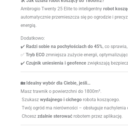
🛠️ Jak działa robot koszący do 1800m2?
Ambrogio Twenty 25 Elite to inteligentny
robot koszą
automatycznie przemieszcza się po ogrodzie i precyz
energią.
Dodatkowo:
✔️
Radzi sobie na pochyłościach do 45%
, co sprawia
✅
Tryb ECO
zmniejsza zużycie energii, optymalizując
✔️
Czujnik uniesienia i geofence
zwiększają bezpiec
🏡 Idealny wybór dla Ciebie, jeśli…
Masz trawnik o powierzchni do 1800m².
Szukasz
wydajnego i cichego
robota koszącego.
Twój ogród ma nierówności – obsługuje nachylenia 
Chcesz
zdalnie sterować
robotem przez aplikację.