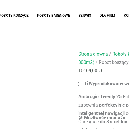
ROBOTY KOSZĄCE
ROBOTY BASENOWE
SERWIS
DLA FIRM
KO
ilość
Strona główna
/
Roboty 
Robot
800m2)
/ Robot koszący
koszący
10109,00
zł
do
🇮🇹
Wyprodukowany w
1800m2
-
Ambrogio Twenty 25 Eli
Ambrogio
zapewnia
perfekcyjnie p
Twenty
inteligentnej nawigacji
do
🛠️
Możliwość montażu
|
25
Obsługuje
do 8 stref ko
Elite