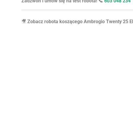
Zadzwoń i umów się na test robota! 📞
603 048 234
🎥
Zobacz robota koszącego Ambrogio Twenty 25 Eli